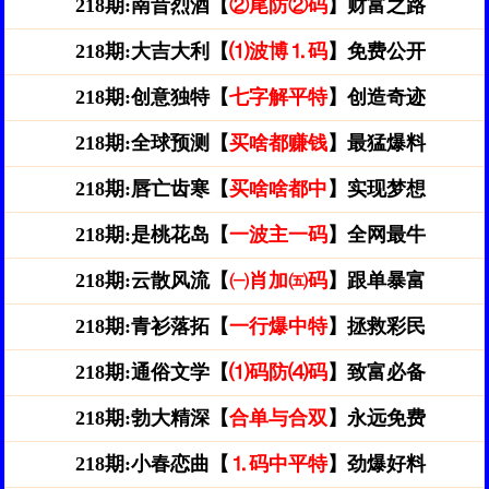
218期:南昔烈酒【
②尾防②码
】财富之路
218期:大吉大利【
⑴波博⒈码
】免费公开
218期:创意独特【
七字解平特
】创造奇迹
218期:全球预测【
买啥都赚钱
】最猛爆料
218期:唇亡齿寒【
买啥啥都中
】实现梦想
218期:是桃花岛【
一波主一码
】全网最牛
218期:云散风流【
㈠肖加㈤码
】跟单暴富
218期:青衫落拓【
一行爆中特
】拯救彩民
218期:通俗文学【
⑴码防⑷码
】致富必备
218期:勃大精深【
合单与合双
】永远免费
218期:小春恋曲【
⒈码中平特
】劲爆好料