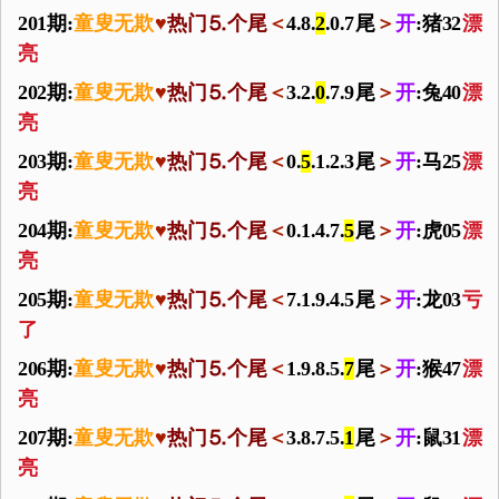
201期:
童叟无欺
♥
热门⒌个尾
＜
4.8.
2
.0.7尾
＞
开
:猪32
漂
亮
202期:
童叟无欺
♥
热门⒌个尾
＜
3.2.
0
.7.9尾
＞
开
:兔40
漂
亮
203期:
童叟无欺
♥
热门⒌个尾
＜
0.
5
.1.2.3尾
＞
开
:马25
漂
亮
204期:
童叟无欺
♥
热门⒌个尾
＜
0.1.4.7.
5
尾
＞
开
:虎05
漂
亮
205期:
童叟无欺
♥
热门⒌个尾
＜
7.1.9.4.5尾
＞
开
:龙03
亏
了
206期:
童叟无欺
♥
热门⒌个尾
＜
1.9.8.5.
7
尾
＞
开
:猴47
漂
亮
207期:
童叟无欺
♥
热门⒌个尾
＜
3.8.7.5.
1
尾
＞
开
:鼠31
漂
亮