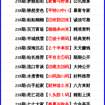
218期:梦丽如初【
家禽与野兽
】公式推算
218期:愀然变色【
平特㈢中㈠
】暴富专家
218期:粘粘糊糊【
⑵肖防⑵肖
】诚信可靠
218期:百万富翁【
稳稳杀㈣肖
】精准资料
218期:半城残雪【
①波╋两码
】经典资料
218期:深海沉石【
⒉个半单双
】天天赚钱
218期:站长推荐【
平肖主①码
】期期公开
218期:流口常谈【
⑶尾主⑶码
】大神公开
218期:水煮青蛙【
㈢码加㈡码
】好料推荐
218期:白手起家【
财神送⒉肖
】八方来财
218期:死亡花语【
⒈头防⒈码
】精彩上演
218期:七七大家【
春夏与秋冬
】六合高手