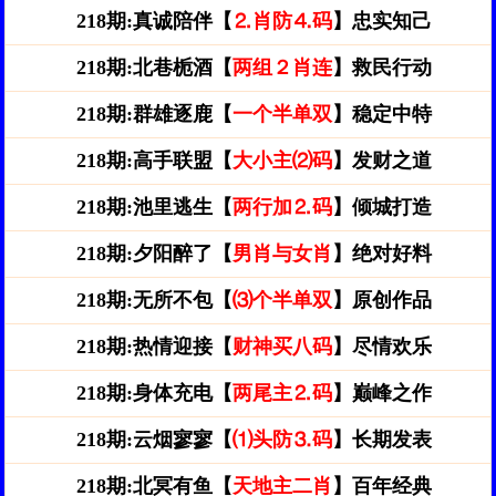
218期:真诚陪伴【
⒉肖防⒋码
】忠实知己
218期:北巷栀酒【
两组２肖连
】救民行动
218期:群雄逐鹿【
一个半单双
】稳定中特
218期:高手联盟【
大小主⑵码
】发财之道
218期:池里逃生【
两行加⒉码
】倾城打造
218期:夕阳醉了【
男肖与女肖
】绝对好料
218期:无所不包【
⑶个半单双
】原创作品
218期:热情迎接【
财神买八码
】尽情欢乐
218期:身体充电【
两尾主⒉码
】巅峰之作
218期:云烟寥寥【
⑴头防⒊码
】长期发表
218期:北冥有鱼【
天地主二肖
】百年经典