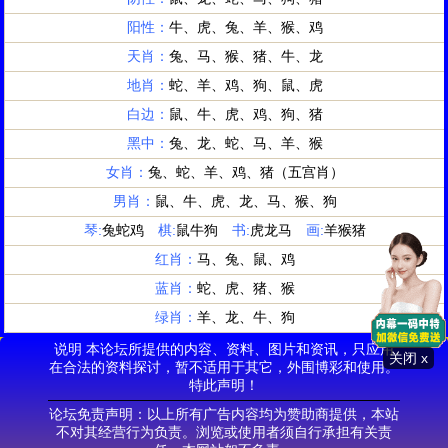
阳性：
牛、虎、兔、羊、猴、鸡
天肖：
兔、马、猴、猪、牛、龙
地肖：
蛇、羊、鸡、狗、鼠、虎
白边：
鼠、牛、虎、鸡、狗、猪
黑中：
兔、龙、蛇、马、羊、猴
女肖：
兔、蛇、羊、鸡、猪（五宫肖）
男肖：
鼠、牛、虎、龙、马、猴、狗
琴:
兔蛇鸡
棋:
鼠牛狗
书:
虎龙马
画:
羊猴猪
红肖：
马、兔、鼠、鸡
蓝肖：
蛇、虎、猪、猴
绿肖：
羊、龙、牛、狗
说明 本论坛所提供的内容、资料、图片和资讯，只应用
关闭 x
在合法的资料探讨，暂不适用于其它，外围博彩和使用。
特此声明！
论坛免责声明：以上所有广告内容均为赞助商提供，本站
不对其经营行为负责。浏览或使用者须自行承担有关责