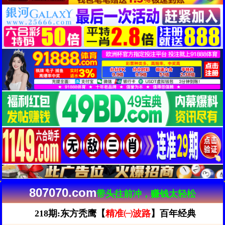
807070.com
带头往前冲，赚钱太轻松
218期:东方秃鹰【
精准㈠波路
】百年经典