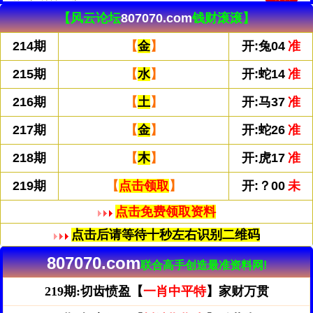
【风云论坛
807070.com
钱财滚滚】
214期
【
金
】
开:兔04
准
215期
【
水
】
开:蛇14
准
216期
【
土
】
开:马37
准
217期
【
金
】
开:蛇26
准
218期
【
木
】
开:虎17
准
219期
【
点击领取
】
开:？00
未
点击免费领取资料
点击后请等待十秒左右识别二维码
807070.com
联合高手创造最准资料网!
219期:切齿愤盈【
一肖中平特
】家财万贯