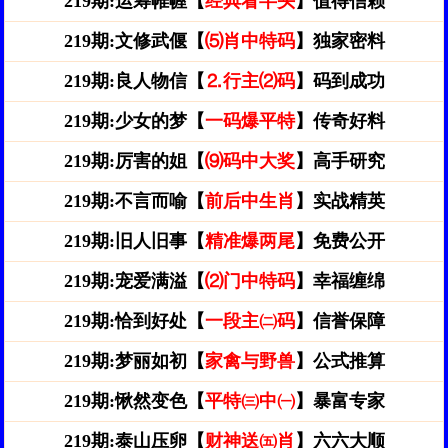
219期:运筹帷幄【
经典看半头
】值得信赖
219期:文修武偃【
⑸肖中特码
】独家密料
219期:良人物信【
⒉行主⑵码
】码到成功
219期:少女的梦【
一码爆平特
】传奇好料
219期:厉害的姐【
⑼码中大奖
】高手研究
219期:不言而喻【
前后中生肖
】实战精英
219期:旧人旧事【
精准爆两尾
】免费公开
219期:宠爱满溢【
⑵门中特码
】幸福缠绵
219期:恰到好处【
一段主㈡码
】信誉保障
219期:梦丽如初【
家禽与野兽
】公式推算
219期:愀然变色【
平特㈢中㈠
】暴富专家
219期:泰山压卵【
财神送㈤肖
】六六大顺