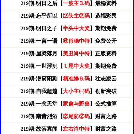
219期:明日之后【
一波主⒊码
】最稳资料
219期:忘乎所以【
⑵头主②码
】造福彩民
219期:明日之子【
半头中大奖
】期期免费
219期:一言一语【
⑥肖稳中特
】免费公开
219期:屋梁落月【
美丑肖中特
】正版资料
219期:一世浮沉【
⒈尾中大奖
】期期免费
219期:潜窃阳剽【
精准爆⒍码
】壮志凌云
219期:自我超越【
大小主㈠码
】创新突破
219期:一念天堂【
家禽与野兽
】公式推算
219期:南昔烈酒【
②尾防②码
】财富之路
219期:故落寡闻【
左右肖中特
】财富之路