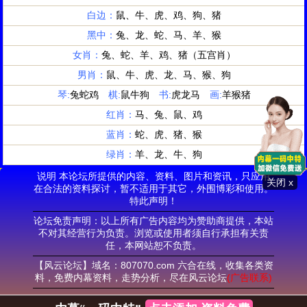
白边：
鼠、牛、虎、鸡、狗、猪
黑中：
兔、龙、蛇、马、羊、猴
女肖：
兔、蛇、羊、鸡、猪（五宫肖）
男肖：
鼠、牛、虎、龙、马、猴、狗
琴:
兔蛇鸡
棋:
鼠牛狗
书:
虎龙马
画:
羊猴猪
红肖：
马、兔、鼠、鸡
蓝肖：
蛇、虎、猪、猴
绿肖：
羊、龙、牛、狗
说明 本论坛所提供的内容、资料、图片和资讯，只应用
关闭 x
在合法的资料探讨，暂不适用于其它，外围博彩和使用。
特此声明！
论坛免责声明：以上所有广告内容均为赞助商提供，本站
不对其经营行为负责。浏览或使用者须自行承担有关责
任，本网站恕不负责。
【风云论坛】域名：807070.com 六合在线，收集各类资
料，免费内幕资料，走势分析，尽在风云论坛
(广告联系)