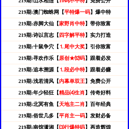
219期:山水相连【
10码不中特
】免费公开
219期:澳门蜘蛛网【
平特爆一码
】爆中特
219期:赤脚大仙【
家野肖中特
】带你致富
219期:诗以言志【
四字解平特
】实力打造
219期:十鼠争穴【
⒈尾中大奖
】引你致富
219期:寻欢作乐【
原创★⑿码
】跟着必发
219期:追本溯源【
⒈段必中特
】跟着必赚
219期:浅若清风【
内幕单双王
】免费公开
219期:年少轻狂【
精品⑷生肖
】传奇好料
219期:北冥有鱼【
天地主二肖
】百年经典
219期:俗世几多【
平肖主一码
】发财必备
219期:南馆潇湘【
⑶行爆特码
】再造辉煌