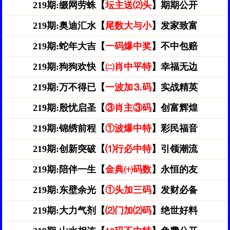
219期:缀网劳蛛【
坛主送⑵头
】期期公开
219期:奥迪汇水【
尾数大与小
】发家致富
219期:蛇年大吉【
一码爆中奖
】不中包赔
219期:狗狗欢快【
㈡肖中平特
】幸福无边
219期:万不得已【
一波加⒊码
】实战精英
219期:殷忧启圣【
③肖主③码
】创富辉煌
219期:锦绣前程【
①波爆中特
】彩民福音
219期:创新突破【
⑴行必中特
】引领潮流
219期:陪伴一生【
金典㈩码数
】永恒的友
219期:东壁余光【
①头加三码
】发财必备
219期:大力气剂【
⑵门加⑵码
】绝世好料