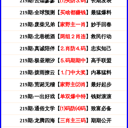
219期:云烟寥寥【
⑴头防⒊码
】长期发表
219期:全球预测【
买啥都赚钱
】最猛爆料
219期:废柴兄弟【
家野主一肖
】妙手回春
219期:北巷栀酒【
两组２肖连
】救民行动
219期:真诚陪伴【
⒉肖防⒋码
】忠实知己
219期:极昼潮汐【
⒌码期期中
】高手联盟
219期:拨雨撩云【
⒈门中大奖
】内幕猛料
219期:荒诞无稽【
家野主⑵肖
】最好起步
219期:一出好戏【
单双爆中特
】钱财滚滚
219期:通俗文学【
⑴码防⑷码
】致富必备
219期:龙腾四海【
三肖主三码
】期期公开