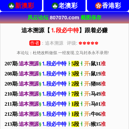
新澳彩
老澳彩
香港彩
风云论坛
807070.com
截图保存
追本溯源【
⒈段必中特
】跟着必赚
作者
：追本溯源 评级:
♚♚♚♚♚
本论坛：杜绝改料做假.一经发现.立马封杀永不录用!
207期:
追本溯源
§
⒈段必中特
ㅏ
5段
ㅓ
开
:鼠31
准
208期:
追本溯源
§
⒈段必中特
ㅏ
3段
ㅓ
开
:鼠19
准
209期:
追本溯源
§
⒈段必中特
ㅏ
2段
ㅓ
开
:猪08
准
210期:
追本溯源
§
⒈段必中特
ㅏ
7段
ㅓ
开
:马49
准
211期:
追本溯源
§
⒈段必中特
ㅏ
1段
ㅓ
开
:马01
准
212期:
追本溯源
§
⒈段必中特
ㅏ
1段
ㅓ
开
:牛06
准
213期:
追本溯源
§
⒈段必中特
ㅏ
5段
ㅓ
开
:猴35
准