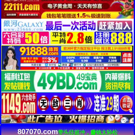
807070.com
带头往前冲，赚钱太轻松