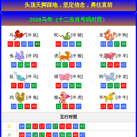
头顶天脚踩地，坚定信念，勇往直前
2026马年（十二生肖号码对照）
马
[冲 鼠]
蛇
[冲 猪]
龙
[冲 狗]
01
13
25
37
49
02
14
26
38
03
15
27
39
兔
[冲 鸡]
虎
[冲 猴]
牛
[冲 羊]
04
16
28
40
05
17
29
41
06
18
30
42
鼠
[冲 马]
猪
[冲 蛇]
狗
[冲 龙]
07
19
31
43
08
20
32
44
09
21
33
45
鸡
[冲 兔]
猴
[冲 虎]
羊
[冲 牛]
10
22
34
46
11
23
35
47
12
24
36
48
五行对照
金
04
05
12
13
26
27
34
35
42
43
木
08
09
16
17
24
25
38
39
46
47