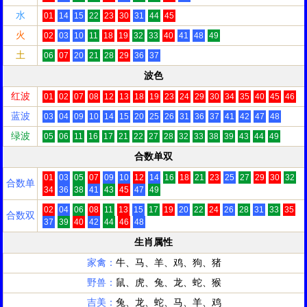
水
01
14
15
22
23
30
31
44
45
火
02
03
10
11
18
19
32
33
40
41
48
49
土
06
07
20
21
28
29
36
37
波色
红波
01
02
07
08
12
13
18
19
23
24
29
30
34
35
40
45
46
蓝波
03
04
09
10
14
15
20
25
26
31
36
37
41
42
47
48
绿波
05
06
11
16
17
21
22
27
28
32
33
38
39
43
44
49
合数单双
01
03
05
07
09
10
12
14
16
18
21
23
25
27
29
30
32
合数单
34
36
38
41
43
45
47
49
02
04
06
08
11
13
15
17
19
20
22
24
26
28
31
33
35
合数双
37
39
40
42
44
46
48
生肖属性
家禽：
牛、马、羊、鸡、狗、猪
野兽：
鼠、虎、兔、龙、蛇、猴
吉美：
兔、龙、蛇、马、羊、鸡