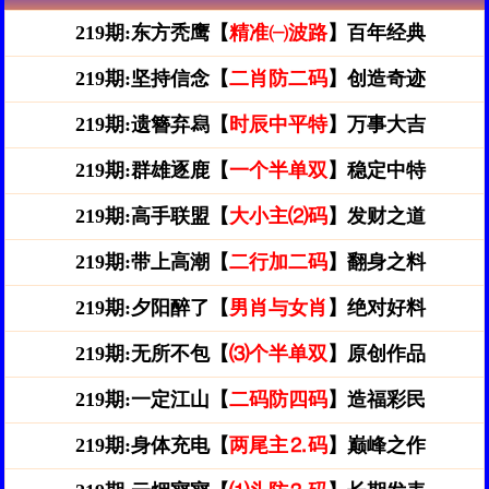
219期:东方秃鹰【
精准㈠波路
】百年经典
219期:坚持信念【
二肖防二码
】创造奇迹
219期:遗簪弃舄【
时辰中平特
】万事大吉
219期:群雄逐鹿【
一个半单双
】稳定中特
219期:高手联盟【
大小主⑵码
】发财之道
219期:带上高潮【
二行加二码
】翻身之料
219期:夕阳醉了【
男肖与女肖
】绝对好料
219期:无所不包【
⑶个半单双
】原创作品
219期:一定江山【
二码防四码
】造福彩民
219期:身体充电【
两尾主⒉码
】巅峰之作