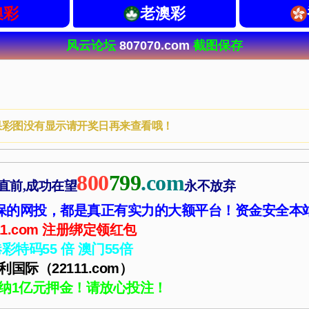
澳彩
老澳彩
风云论坛
807070.com
截图保存
果彩图没有显示请开奖日再来查看哦！
800
799
.com
直前,成功在望
永不放弃
担保的网投，都是真正有实力的大额平台！资金安全本
11.com 注册绑定领红包
彩特码55 倍 澳门55倍
国际（22111.com）
纳1亿元押金！请放心投注！