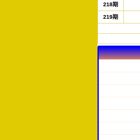
218期
219期